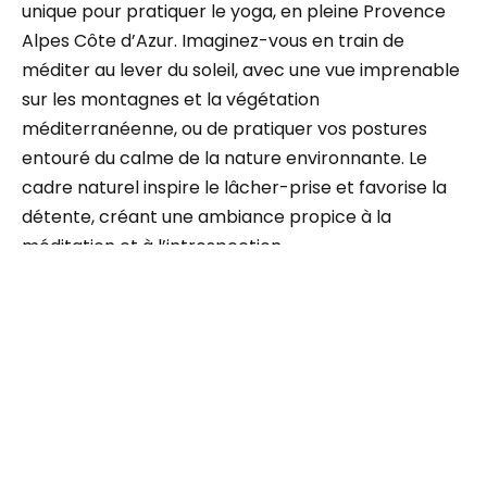
unique pour pratiquer le yoga, en pleine Provence
Alpes Côte d’Azur. Imaginez-vous en train de
méditer au lever du soleil, avec une vue imprenable
sur les montagnes et la végétation
méditerranéenne, ou de pratiquer vos postures
entouré du calme de la nature environnante. Le
cadre naturel inspire le lâcher-prise et favorise la
détente, créant une ambiance propice à la
méditation et à l’introspection.
Prendre un moment pour soi dans un tel
environnement permet de reconnecter avec la
nature et d’optimiser les bienfaits de la pratique.
Nos espaces de pratique, aussi bien intérieurs
qu’extérieurs, sont spécialement aménagés pour
vous offrir un confort optimal, avec tout le matériel
nécessaire mis à disposition.